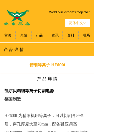
Weld our dreams together
简体中文
ꀅ
首页
介绍
产品
资讯
资料
联系
产 品 详 情
精细等离子 HF600i
产 品 详 情
凯尔贝精细等离子切割电源
德国制造
HF600i 为精细机用等离子，可以切割各种金
属，穿孔厚度大至70mm，配备弧压调高