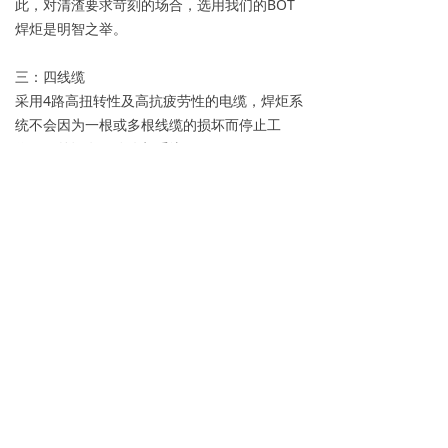
此，对清渣要求苛刻的场合，选用我们的BOT
焊炬是明智之举。
三：四线缆
采用4路高扭转性及高抗疲劳性的电缆，焊炬系
统不会因为一根或多根线缆的损坏而停止工
作，另外还有双路冷却系统。
四：零偏差
防碰撞系统加工精度几乎零偏差，质量得到了
充分保证，在XY轴最大10°弯转，Z轴最大收缩
7mm，并且在碰撞物消除后精确恢复至原位。
上一篇：
无
ꂃ
下一篇：
无
ꁹ
© 2026 北京吴喜
版权所有