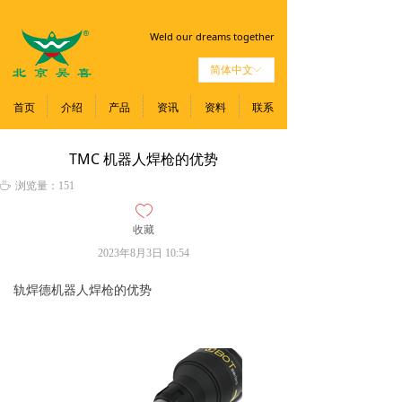
Weld our dreams together
简体中文
ꀅ
首页
介绍
产品
资讯
资料
联系
TMC 机器人焊枪的优势
ꄘ
浏览量：
151
ꄀ
收藏
2023年8月3日
10:54
轨焊德机器人焊枪的优势