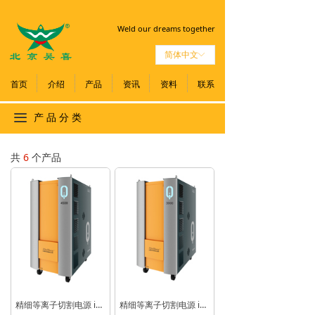
Weld our dreams together
简体中文
ꀅ
首页
介绍
产品
资讯
资料
联系
끀
产 品 分 类
共
6
个产品
精细等离子切割电源 iQ4500
精细等离子切割电源 iQ3000